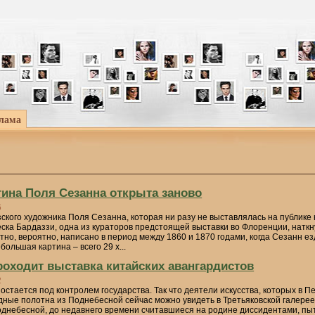
лама
тина Поля Сезанна открыта заново
6
ского художника Поля Сезанна, которая ни разу не выставлялась на публике
еска Бардаззи, одна из кураторов предстоящей выставки во Флоренции, наткн
тно, вероятно, написано в период между 1860 и 1870 годами, когда Сезанн е
большая картина – всего 29 х...
роходит выставка китайских авангардистов
2
 остается под контролем государства. Так что деятели искусства, которых в 
дные полотна из Поднебесной сейчас можно увидеть в Третьяковской галерее
однебесной, до недавнего времени считавшиеся на родине диссидентами, пыт