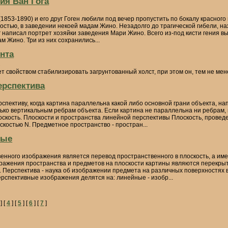
ия Ван Гога
2
(1853-1890) и его друг Гоген любили под вечер пропустить по бокалу красного
остью, в заведении некоей мадам Жино. Незадолго до трагической гибели, на
г написал портрет хозяйки заведения Мари Жино. Всего из-под кисти гения в
 Жино. Три из них сохранились...
унта
3
т свойством стабилизировать загрунтованный холст, при этом он, тем не мен
ерспектива
пективу, когда картина параллельна какой либо основной грани объекта, нап
ько вертикальным ребрам объекта. Если картина не параллельна ни ребрам, 
оскость. Плоскости и пространства линейной перспективы Плоскость, провед
костью N. Предметное пространство - простран...
ные
енного изображения является перевод пространственного в плоскость, а им
ражения пространства и предметов на плоскости картины являются перекрыт
. Перспектива - наука об изображении предмета на различных поверхностях в
ерспективные изображения делятся на: линейные - изобр...
] [
4
] [
5
] [
6
] [
7
]