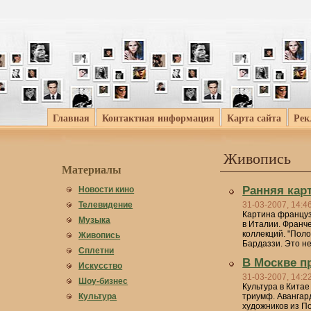
Главная
Контактная информация
Карта сайта
Рек
Живопись
Материалы
Ранняя кар
Новости кино
Телевидение
31-03-2007, 14:4
Картина француз
Музыка
в Италии. Франч
коллекций. "Поло
Живопись
Бардаззи. Это не
Сплетни
В Москве п
Искусство
31-03-2007, 14:2
Шоу-бизнес
Культура в Китае
Культура
триумф. Авангар
художников из П