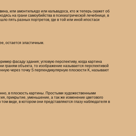
 вина, или амонтильядо или кальвадоса, кто ж теперь скажет об
ходясь на грани самоубийства в психиатрической лечебнице, в
ышло пять разных портретов, где в той или иной ипостаси
ее, остается эластичным.
ример фасаду здания; угловую перспективу, когда картина
ни граням объекта, то изображение называется перспективой
енную через точку S перпендикулярную плоскости K, называют
енно, в плоскость картины. Простыми художественными
ия, прикрытие, уменьшение, а так же изменение цветового
 том виде, в котором они представляются глазу наблюдателя в