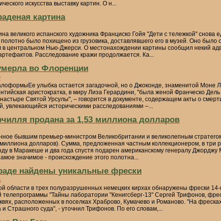
ческого искусства выставку картин. О н...
раденая картина
на великого испанского художника Франциско Гойя "Дети с тележкой" снова еде
полотно было похищено из грузовика, доставлявшего его в музей. Оно было
в центральном Нью-Джерси. О местонахождении картины сообщил некий адво
артефактов. Расследование кражи продолжается. Ка...
умерла во Флоренции
2
оформыЕе улыбка остается загадочной, но о Джоконде, знаменитой Моне Ли
ентийская аристократка, в миру Лиза Герардини, "была женой Франческо Дель
настыре Святой Урсулы", – говорится в документе, содержащем акты о смер
й, увлекающийся историческими расследованиями –...
рчилля продана за 1,53 миллиона долларов
нное бывшим премьер-министром Великобритании и великолепным стратегом
3 миллиона долларов). Сумма, предложенная частным коллекционером, в три 
году в Маракеше и два года спустя подарен американскому генералу Джорджу
амое значимое - происхождение этого полотна...
раде найдены уникальные фрески
6
ой области в трех полуразрушенных немецких кирхах обнаружены фрески 14-го
й телепрограммы "Тайны лаборатории "Кенигсберг-13" Сергей Трифонов, фре
квях, расположенных в поселках Храброво, Кумачево и Романово. "На фреск
и Страшного суда", - уточнил Трифонов. По его словам,...