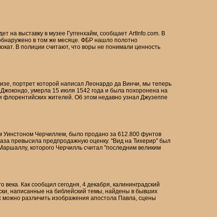
т на выставку в музее Гуггенхайм, сообщает ArtInfo.com. В
 обнаружено в том же месяце. ФБР нашло полотно
кат. В полиции считают, что воры не понимали ценность
зе, портрет которой написал Леонардо да Винчи, мы теперь
 Джокондо, умерла 15 июля 1542 года и была похоронена на
ти флорентийских жителей. Об этом недавно узнал Джузеппе
 Уинстоном Черчиллем, было продано за 612.800 фунтов
раза превысила предпродажную оценку. "Вид на Тихерир" был
 Маршаллу, которого Черчилль считал "последним великим
 века. Как сообщил сегодня, 4 декабря, калининградский
ски, написанные на библейский темы, найдены в бывших
ах можно различить изображения апостола Павла, сцены