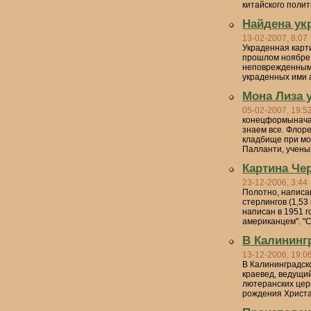
китайского полити
Найдена ук
13-02-2007, 8:07
Украденная карти
прошлом ноябре 
неповрежденным 
украденных ими 
Мона Лиза 
05-02-2007, 19:5
конецформыначал
знаем все. Флор
кладбище при мо
Палланти, учены
Картина Че
23-12-2006, 3:44
Полотно, написа
стерлингов (1,5
написан в 1951 
американцем". "С
В Калининг
13-12-2006, 19:0
В Калининградск
краевед, ведущи
лютеранских цер
рождения Христа 