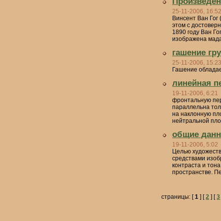
Произведен
25-11-2006, 16:5
Винсент Ван Гог 
этом с достоверн
1890 году Ван Го
изображена мадам
гашение гр
25-11-2006, 15:2
Гашение обладае
линейная п
19-11-2006, 6:21
фронтальную перс
параллельна тол
на наклонную пл
нейтральной плос
общие дан
19-11-2006, 5:02
Целью художеств
средствами изоб
контраста и тона
пространстве. П
страницы: [
1
] [
2
] [
3